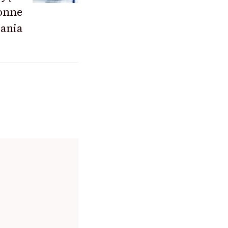
onne
ania