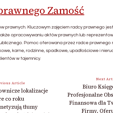
 prawnego Zamość
ów prawnych. Kluczowym zajęciem radcy prawnego jest
 a także opracowywaniu aktów prawnych lub reprezento
publicznego. Pomoc oferowana przez radce prawnego 
atkowe, karne, rodzinne, spadkowe, upadłościowe i nie
lientów w tajemnicy.
Next Art
vious Article
Biuro Księg
wnicze lokalizacje
Profesjonalne Ob
ion
re co roku
Finansowa dla Tw
netyzują tłumy
Firmy, Ofer