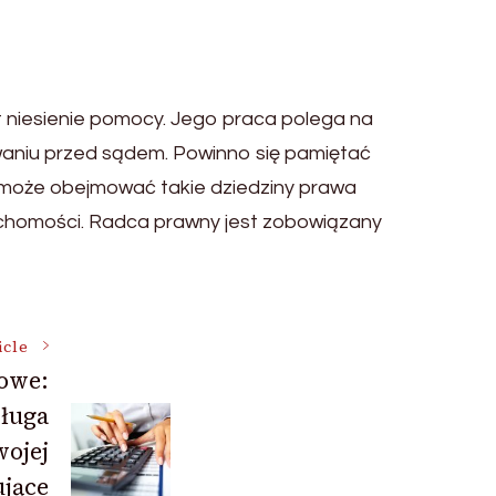
 niesienie pomocy. Jego praca polega na
waniu przed sądem. Powinno się pamiętać
może obejmować takie dziedziny prawa
ruchomości. Radca prawny jest zobowiązany
icle
owe:
sługa
ojej
ujące