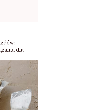
azdów:
zania dla