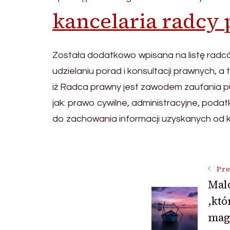
kancelaria radcy
Została dodatkowo wpisana na listę radc
udzielaniu porad i konsultacji prawnych,
iż Radca prawny jest zawodem zaufania 
jak: prawo cywilne, administracyjne, pod
do zachowania informacji uzyskanych od k
Post
Pre
Malo
Navigat
,któ
mag