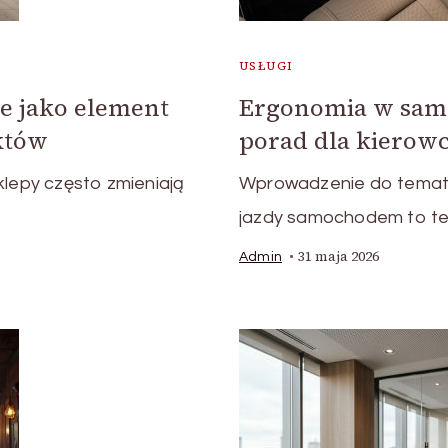
USŁUGI
e jako element
Ergonomia w samo
któw
porad dla kierow
klepy często zmieniają
Wprowadzenie do temat
…
jazdy samochodem to tem
31 maja 2026
Admin