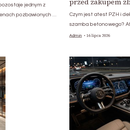
przed zakupem zb
pozostaje jednym z
Czym jest atest PZH i d
erenach pozbawionych …
szamba betonowego? Ate
16 lipca 2026
Admin