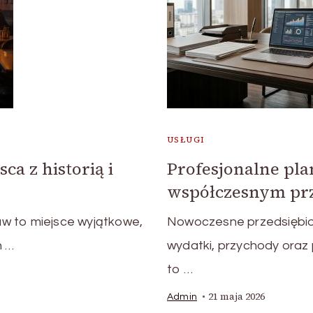
USŁUGI
ca z historią i
Profesjonalne pl
współczesnym prz
w to miejsce wyjątkowe,
Nowoczesne przedsiębio
h …
wydatki, przychody oraz
to …
21 maja 2026
Admin