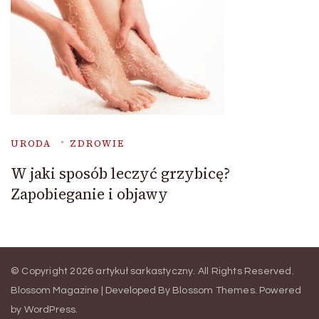
URODA
ZDROWIE
W jaki sposób leczyć grzybicę?
Zapobieganie i objawy
© Copyright 2026
artykuł sarkastyczny
. All Rights Reserved.
Blossom Magazine | Developed By
Blossom Themes
.
Powered
by
WordPress
.