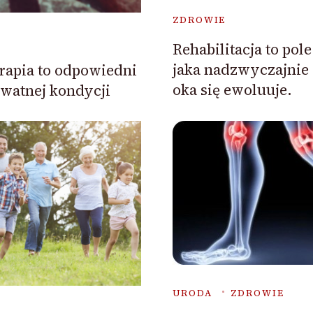
ZDROWIE
Rehabilitacja to po
jaka nadzwyczajnie
rapia to odpowiedni
oka się ewoluuje.
watnej kondycji
URODA
ZDROWIE