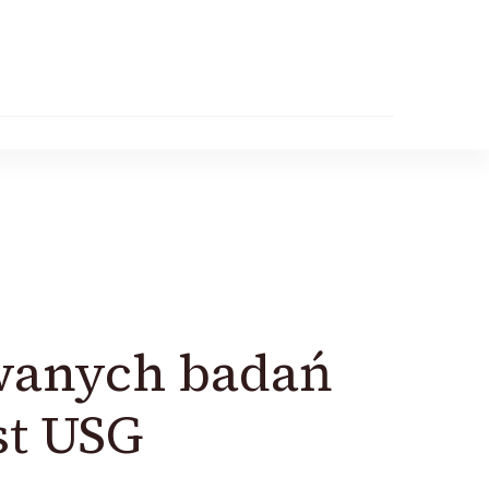
owanych badań
st USG