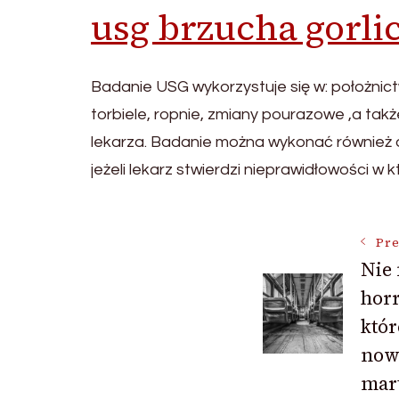
usg brzucha gorli
Badanie USG wykorzystuje się w: położnictw
torbiele, ropnie, zmiany pourazowe ,a t
lekarza. Badanie można wykonać również o
jeżeli lekarz stwierdzi nieprawidłowości w
Post
Pre
Nie
horr
Navigat
któr
now
mar