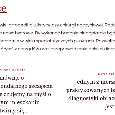
ce
ie, ortopedii, okulistyce,czy chirurgii naczyniowej. Po
akże nowotworowe. By wykonać badanie nieodpłatnie b
dpłatnie w wielu specjalistycznych punktach. Pozwoli
 którymś z narządów oraz przeprowadzenie dalszej diagno
vious Article
Next Art
 mówiąc o
Jednym z nierz
endalnego szczęścia
ion
praktykowanych b
e czujemy na myśl o
diagnostyki obra
ym mieszkaniu
jes
twimy się…