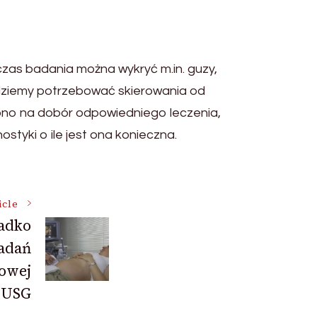
dczas badania można wykryć m.in. guzy,
ędziemy potrzebować skierowania od
 ono na dobór odpowiedniego leczenia,
styki o ile jest ona konieczna.
icle
adko
adań
zowej
t USG