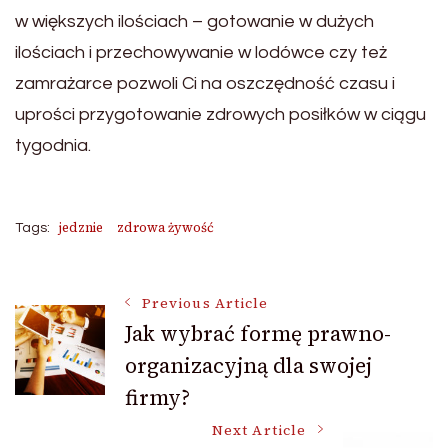
w większych ilościach – gotowanie w dużych
ilościach i przechowywanie w lodówce czy też
zamrażarce pozwoli Ci na oszczędność czasu i
uprości przygotowanie zdrowych posiłków w ciągu
tygodnia.
jedznie
zdrowa żywość
Tags:
Post
Previous Article
Jak wybrać formę prawno-
organizacyjną dla swojej
Navigation
firmy?
Next Article