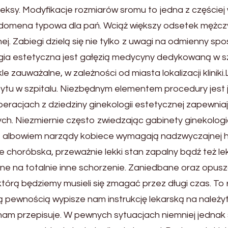
ksy. Modyfikacje rozmiarów sromu to jedna z częściej
o domena typowa dla pań. Wciąż większy odsetek mężcz
ej. Zabiegi dzielą się nie tylko z uwagi na odmienny sp
logia estetyczna jest gałęzią medycyny dedykowaną w 
 zauważalne, w zależności od miasta lokalizacji klinik
ytu w szpitalu. Niezbędnym elementem procedury jest 
operacjach z dziedziny ginekologii estetycznej zapewni
h. Niezmiernie często zwiedzając gabinety ginekologi
tak, albowiem narządy kobiece wymagają nadzwyczajnej h
 choróbska, przeważnie lekki stan zapalny bądź też lek
ane na totalnie inne schorzenie. Zaniedbane oraz opus
tórą będziemy musieli się zmagać przez długi czas. To 
 pewnością wypisze nam instrukcję lekarską na należyte
 nam przepisuje. W pewnych sytuacjach niemniej jednak