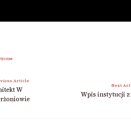
etyczne
vious Article
Next Art
hitekt W
Wpis instytucji z 
erżoniowie
ion