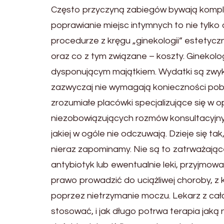
Często przyczyną zabiegów bywają komple
poprawianie miejsc intymnych to nie tylk
procedurze z kręgu „ginekologii” estetyczn
oraz co z tym związane – koszty. Gineko
dysponującym majątkiem. Wydatki są zwykle
zazwyczaj nie wymagają konieczności pob
zrozumiałe placówki specjalizujące się w 
niezobowiązujących rozmów konsultacyjnyc
jakiej w ogóle nie odczuwają. Dzieje się 
nieraz zapominamy. Nie są to zatrważające
antybiotyk lub ewentualnie leki, przyjmow
prawo prowadzić do uciążliwej choroby, z k
poprzez nietrzymanie moczu. Lekarz z całą
stosować, i jak długo potrwa terapia jaką