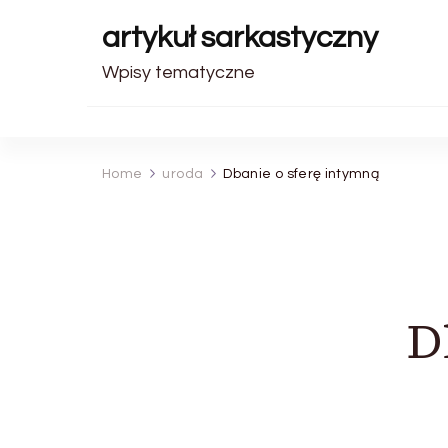
artykuł sarkastyczny
Wpisy tematyczne
Home
uroda
Dbanie o sferę intymną
D