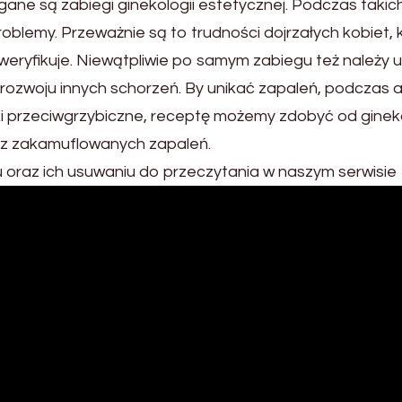
ne są zabiegi ginekologii estetycznej. Podczas taki
oblemy. Przeważnie są to trudności dojrzałych kobiet,
eryfikuje. Niewątpliwie po samym zabiegu też należy 
rozwoju innych schorzeń. By unikać zapaleń, podczas 
 przeciwgrzybiczne, receptę możemy zdobyć od gineko
ez zakamuflowanych zapaleń.
u oraz ich usuwaniu do przeczytania w naszym serwisie