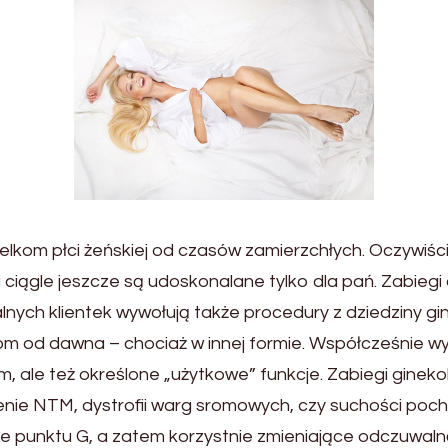
lkom płci żeńskiej od czasów zamierzchłych. Oczywiście 
ciągle jeszcze są udoskonalane tylko dla pań. Zabiegi ch
nych klientek wywołują także procedury z dziedziny gi
m od dawna – chociaż w innej formie. Współcześnie wy
ale też określone „użytkowe” funkcje. Zabiegi ginekol
nie NTM, dystrofii warg sromowych, czy suchości poc
e punktu G, a zatem korzystnie zmieniające odczuwaln