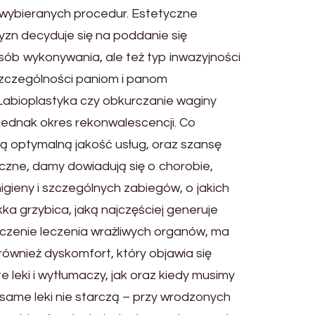
 wybieranych procedur. Estetyczne
yzn decyduje się na poddanie się
osób wykonywania, ale też typ inwazyjności
szczególności paniom i panom
i.Labioplastyka czy obkurczanie waginy
jednak okres rekonwalescencji. Co
ają optymalną jakość usług, oraz szansę
czne, damy dowiadują się o chorobie,
igieny i szczególnych zabiegów, o jakich
ka grzybica, jaką najczęściej generuje
zczenie leczenia wrażliwych organów, ma
również dyskomfort, który objawia się
 leki i wytłumaczy, jak oraz kiedy musimy
 same leki nie starczą – przy wrodzonych