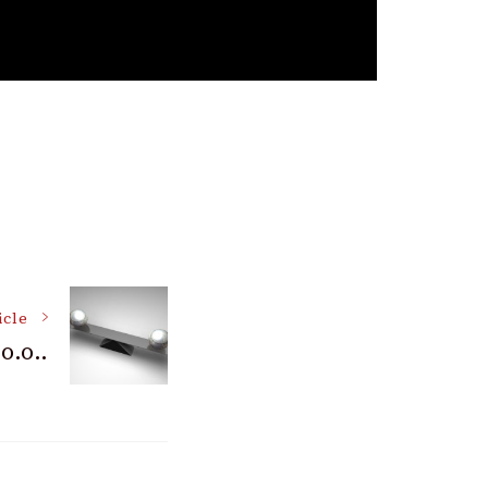
icle
o.o..