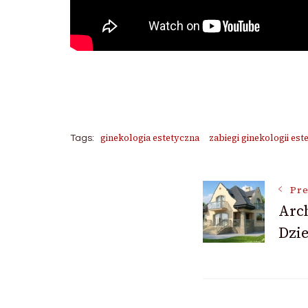
ginekologia estetyczna
zabiegi ginekologii est
Tags:
Post
Pre
Arc
Dzi
Navigat