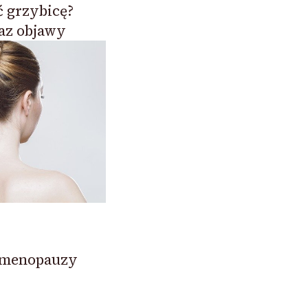
ć grzybicę?
raz objawy
y menopauzy