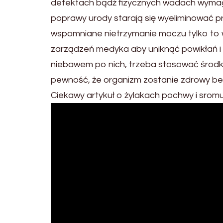
defektach bądź fizycznych wadach wymaga
poprawy urody starają się wyeliminować pr
wspomniane nietrzymanie moczu tylko to w
zarządzeń medyka aby uniknąć powikłań i 
niebawem po nich, trzeba stosować środki
pewność, że organizm zostanie zdrowy b
Ciekawy artykuł o żylakach pochwy i srom