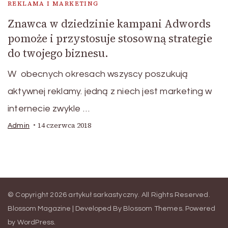
REKLAMA I MARKETING
Znawca w dziedzinie kampani Adwords
pomoże i przystosuje stosowną strategie
do twojego biznesu.
W obecnych okresach wszyscy poszukują
aktywnej reklamy. jedną z niech jest marketing w
internecie zwykle …
14 czerwca 2018
Admin
© Copyright 2026
artykuł sarkastyczny
. All Rights Reserved.
Blossom Magazine | Developed By
Blossom Themes
.
Powered
by
WordPress
.